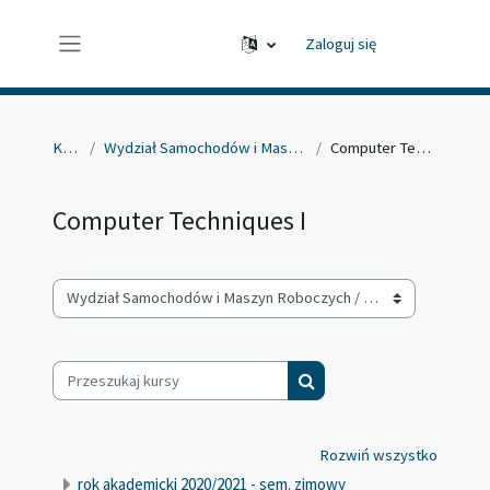
Przejdź do głównej zawartości
Zaloguj się
Panel boczny
Kursy
Wydział Samochodów i Maszyn Roboczych
Computer Techniques I
Computer Techniques I
Kategorie kursów
Przeszukaj kursy
Przeszukaj kursy
Rozwiń wszystko
rok akademicki 2020/2021 - sem. zimowy