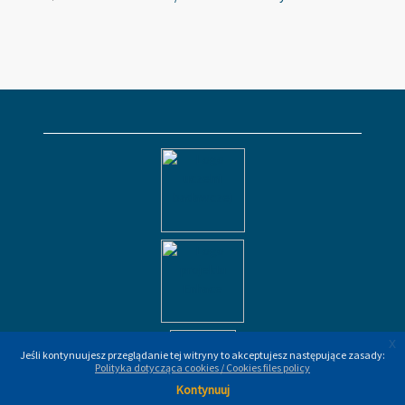
x
x
Jeśli kontynuujesz przeglądanie tej witryny to akceptujesz następujące zasady:
Jeśli kontynuujesz przeglądanie tej witryny to akceptujesz następujące zasady:
Polityka dotycząca cookies / Cookies files policy
Polityka dotycząca cookies / Cookies files policy
Kontynuuj
Kontynuuj