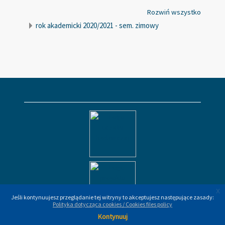
Rozwiń wszystko
rok akademicki 2020/2021 - sem. zimowy
x
x
Jeśli kontynuujesz przeglądanie tej witryny to akceptujesz następujące zasady:
Jeśli kontynuujesz przeglądanie tej witryny to akceptujesz następujące zasady:
Polityka dotycząca cookies / Cookies files policy
Polityka dotycząca cookies / Cookies files policy
Kontynuuj
Kontynuuj