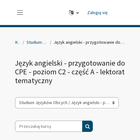
Przejdź do głównej zawartości
Zaloguj się
Panel boczny
Kursy
Studium Języków Obcych
Język angielski - przygotowanie do CPE - poziom C2 - część A - lektorat tematyczny
Język angielski - przygotowanie do
CPE - poziom C2 - część A - lektorat
tematyczny
Kategorie kursów
Przeszukaj kursy
Przeszukaj kursy