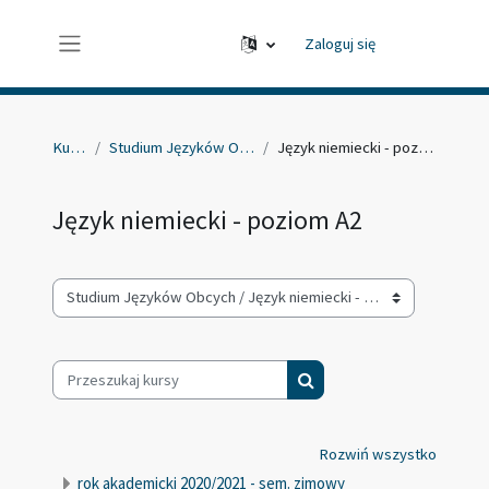
Przejdź do głównej zawartości
Zaloguj się
Panel boczny
Kursy
Studium Języków Obcych
Język niemiecki - poziom A2
Język niemiecki - poziom A2
Kategorie kursów
Przeszukaj kursy
Przeszukaj kursy
Rozwiń wszystko
rok akademicki 2020/2021 - sem. zimowy