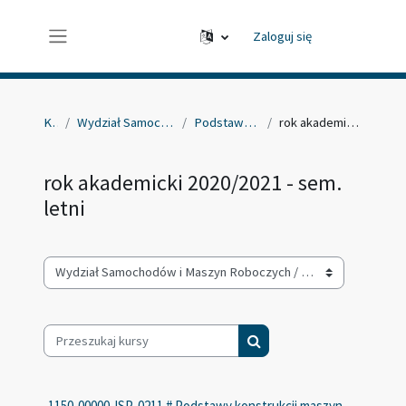
Przejdź do głównej zawartości
Zaloguj się
Panel boczny
Kursy
Wydział Samochodów i Maszyn Roboczych
Podstawy konstrukcji maszyn
rok akademicki 2020/2021 - sem. letni
rok akademicki 2020/2021 - sem.
letni
Kategorie kursów
Przeszukaj kursy
Przeszukaj kursy
1150-00000-ISP-0211 # Podstawy konstrukcji maszyn