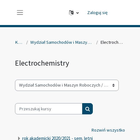
Przejdź do głównej zawartości
Zaloguj się
Panel boczny
Kursy
Wydział Samochodów i Maszyn Roboczych
Electrochemistry
Electrochemistry
Kategorie kursów
Przeszukaj kursy
Przeszukaj kursy
Rozwiń wszystko
rok akademicki 2020/2021 - sem. letni