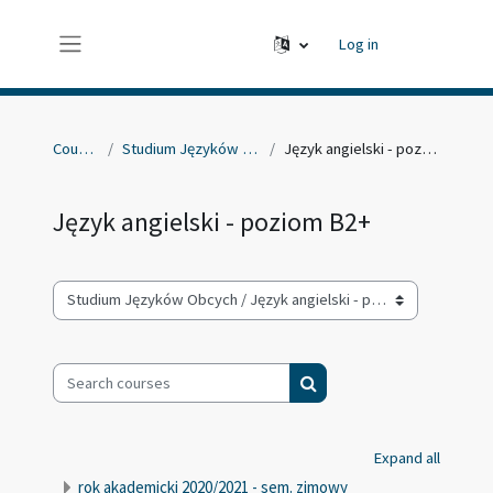
Skip to main content
Log in
Side panel
Courses
Studium Języków Obcych
Język angielski - poziom B2+
Język angielski - poziom B2+
Course categories
Search courses
Search courses
Expand all
rok akademicki 2020/2021 - sem. zimowy