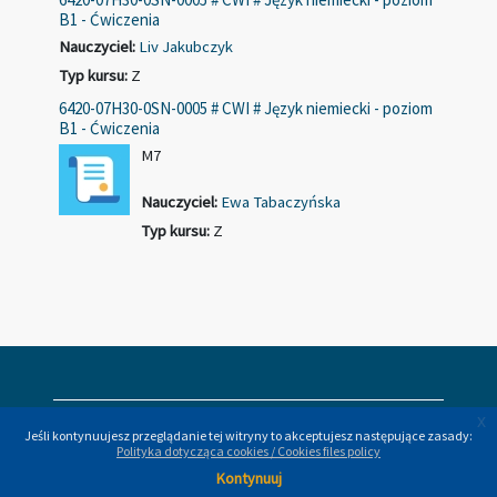
B1 - Ćwiczenia
Nauczyciel:
Liv Jakubczyk
Typ kursu
:
Z
6420-07H30-0SN-0005 # CWI # Język niemiecki - poziom
B1 - Ćwiczenia
M7
Nauczyciel:
Ewa Tabaczyńska
Typ kursu
:
Z
x
x
Jeśli kontynuujesz przeglądanie tej witryny to akceptujesz następujące zasady:
Jeśli kontynuujesz przeglądanie tej witryny to akceptujesz następujące zasady:
Polityka dotycząca cookies / Cookies files policy
Polityka dotycząca cookies / Cookies files policy
Kontynuuj
Kontynuuj