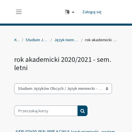
Przejdź do głównej zawartości
Zaloguj się
Panel boczny
Kursy
Studium Języków Obcych
Język niemiecki - poziom B1
rok akademicki 2020/2021 - sem. letni
rok akademicki 2020/2021 - sem.
letni
Kategorie kursów
Przeszukaj kursy
Przeszukaj kursy
6420-07H30-0SN-0005 # CWI # Język niemiecki - poziom