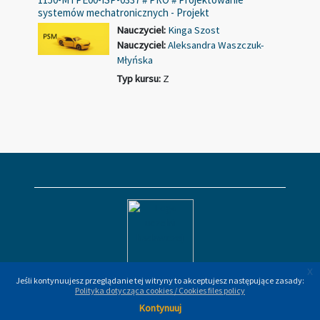
systemów mechatronicznych - Projekt
Nauczyciel:
Kinga Szost
Nauczyciel:
Aleksandra Waszczuk-
Młyńska
Typ kursu
:
Z
x
x
Jeśli kontynuujesz przeglądanie tej witryny to akceptujesz następujące zasady:
Jeśli kontynuujesz przeglądanie tej witryny to akceptujesz następujące zasady:
Polityka dotycząca cookies / Cookies files policy
Polityka dotycząca cookies / Cookies files policy
Kontynuuj
Kontynuuj