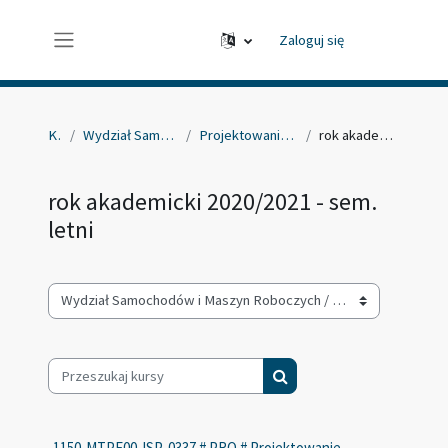
Przejdź do głównej zawartości
Zaloguj się
Panel boczny
Kursy
Wydział Samochodów i Maszyn Roboczych
Projektowanie systemów mechatronicznych
rok akademicki 2020/2021 - sem. letni
rok akademicki 2020/2021 - sem.
letni
Kategorie kursów
Przeszukaj kursy
Przeszukaj kursy
1150-MTPE00-ISP-0337 # PRO # Projektowanie