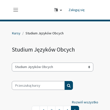
Przejdź do głównej zawartości
Zaloguj się
Panel boczny
Kursy
Studium Języków Obcych
Studium Języków Obcych
Kategorie kursów
Przeszukaj kursy
Przeszukaj kursy
Rozwiń wszystko
Poprzednia strona
Strona 1
Strona 2
Strona 3
Strona 4
Strona 5