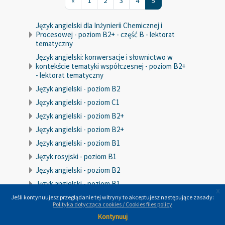
«
1
2
3
4
5
Język angielski dla Inżynierii Chemicznej i
Procesowej - poziom B2+ - część B - lektorat
tematyczny
Język angielski: konwersacje i słownictwo w
kontekście tematyki współczesnej - poziom B2+
- lektorat tematyczny
Język angielski - poziom B2
Język angielski - poziom C1
Język angielski - poziom B2+
Język angielski - poziom B2+
Język angielski - poziom B1
Język rosyjski - poziom B1
Język angielski - poziom B2
Język angielski - poziom B1
x
x
Język angielski - poziom B2
Jeśli kontynuujesz przeglądanie tej witryny to akceptujesz następujące zasady:
Jeśli kontynuujesz przeglądanie tej witryny to akceptujesz następujące zasady:
Polityka dotycząca cookies / Cookies files policy
Polityka dotycząca cookies / Cookies files policy
Język angielski - poziom B1
Kontynuuj
Kontynuuj
Język angielski - poziom B1