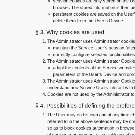
session cookies are only stored on the Use
browser. The stored information is then p
persistent cookies are saved on the User’s
delete them from the User’s Device
.
§ 3.
Why cookies are used
The Administrator uses Administrator cookies 
maintain the Service User’s session (afte
correctly configure selected functionalities
The Administrator uses Administrator Cookies 
adapt the contents of the Service websites
parameters of the User’s Device and corre
The Administrator uses Administrator Cookies 
understand how Service Users interact with t
Cookies are not used by the Administrator to
§ 4.
Possibilities of defining the pref
The User may on his own and at any time cha
referred to in the above sentence may be chan
so as to block cookies automation in browser
of cookies management is available in softwa