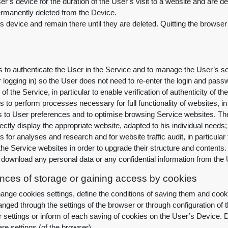
r’s device for the duration of the User’s visit to a website and are d
ermanently deleted from the Device
.
 device and remain there until they are deleted. Quitting the browser 
to authenticate the User in the Service and to manage the User’s sess
r logging in) so the User does not need to re-enter the login and pa
 of the Service, in particular to enable verification of authenticity of 
to perform processes necessary for full functionality of websites, in 
 to User preferences and to optimise browsing Service websites. These
ctly display the appropriate website, adapted to his individual needs
for analyses and research and for website traffic audit, in particular
he Service websites in order to upgrade their structure and contents
.
 download any personal data or any confidential information from the
erences of storage or gaining access by cookies
nge cookies settings, define the conditions of saving them and cook
ged through the settings of the browser or through configuration of t
 settings or inform of each saving of cookies on the User’s Device. D
re settings (of the browser)
.