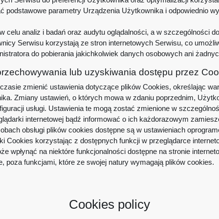
nać podstawowe parametry Urządzenia Użytkownika i odpowiednio wyś
 celu analiz i badań oraz audytu oglądalności, a w szczególności d
cy Serwisu korzystają ze stron internetowych Serwisu, co umożliwia
istratora do pobierania jakichkolwiek danych osobowych ani żadnyc
 przechowywania lub uzyskiwania dostępu przez Coo
zasie zmienić ustawienia dotyczące plików Cookies, określając war
wnika. Zmiany ustawień, o których mowa w zdaniu poprzednim, Uży
nfiguracji usługi. Ustawienia te mogą zostać zmienione w szczególn
eglądarki internetowej bądź informować o ich każdorazowym zamies
obach obsługi plików cookies dostępne są w ustawieniach oprogramow
i Cookies korzystając z dostępnych funkcji w przeglądarce internet
e wpłynąć na niektóre funkcjonalności dostępne na stronie internet
e, poza funkcjami, które ze swojej natury wymagają plików cookies.
Cookies policy