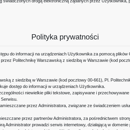
ług świadczonych drogą elektroniczną żądanych przez Użytkownika, 
Polityka prywatności
stępu do informacji na urządzeniach Użytkownika za pomocą plików 
przez Politechnikę Warszawską z siedzibą w Warszawie (kod pocztowy
ską z siedzibą w Warszawie (kod pocztowy 00-661), Pl. Politechnik
skuje dostęp do informacji w urządzeniach Użytkownika.
czególności niewielkie pliki tekstowe, zapisywane i przechowywan
h Serwisu.
amieszczane przez Administratora, związane ze świadczeniem usług 
eszczane przez partnerów Administratora, za pośrednictwem strony
órą Administrator prowadzi serwis internetowy, działającą w domenie