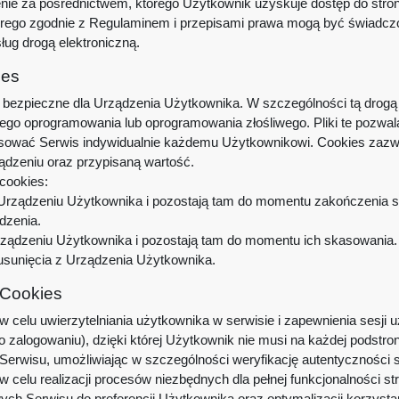
nie za pośrednictwem, którego Użytkownik uzyskuje dostęp do stro
órego zgodnie z Regulaminem i przepisami prawa mogą być świadczon
ug drogą elektroniczną.
ies
bezpieczne dla Urządzenia Użytkownika. W szczególności tą drogą 
ego oprogramowania lub oprogramowania złośliwego. Pliki te pozwal
sować Serwis indywidualnie każdemu Użytkownikowi. Cookies zazwy
ądzeniu oraz przypisaną wartość.
cookies:
rządzeniu Użytkownika i pozostają tam do momentu zakończenia sesj
dzenia.
ądzeniu Użytkownika i pozostają tam do momentu ich skasowania. Z
usunięcia z Urządzenia Użytkownika.
 Cookies
 celu uwierzytelniania użytkownika w serwisie i zapewnienia sesji 
 zalogowaniu), dzięki której Użytkownik nie musi na każdej podstro
 Serwisu, umożliwiając w szczególności weryfikację autentyczności s
 celu realizacji procesów niezbędnych dla pełnej funkcjonalności st
ych Serwisu do preferencji Użytkownika oraz optymalizacji korzysta