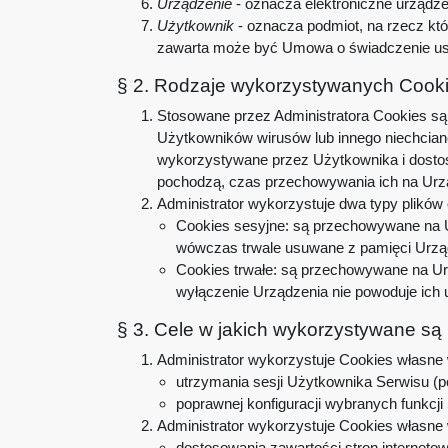
Urządzenie
- oznacza elektroniczne urządze
Użytkownik
- oznacza podmiot, na rzecz kt
zawarta może być Umowa o świadczenie usł
§ 2. Rodzaje wykorzystywanych Cook
Stosowane przez Administratora Cookies są 
Użytkowników wirusów lub innego niechcian
wykorzystywane przez Użytkownika i dosto
pochodzą, czas przechowywania ich na Urz
Administrator wykorzystuje dwa typy plików 
Cookies sesyjne: są przechowywane na U
wówczas trwale usuwane z pamięci Urzą
Cookies trwałe: są przechowywane na Urz
wyłączenie Urządzenia nie powoduje ich 
§ 3. Cele w jakich wykorzystywane są
Administrator wykorzystuje Cookies własne w
utrzymania sesji Użytkownika Serwisu (po
poprawnej konfiguracji wybranych funkcji
Administrator wykorzystuje Cookies własne w
dostosowania zawartości stron internetow