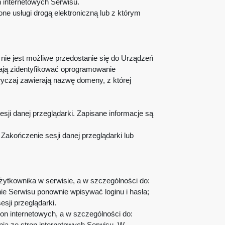
n internetowych Serwisu.
e usługi drogą elektroniczną lub z którym
nie jest możliwe przedostanie się do Urządzeń
ają zidentyfikować oprogramowanie
czaj zawierają nazwę domeny, z której
i danej przeglądarki. Zapisane informacje są
akończenie sesji danej przeglądarki lub
użytkownika w serwisie, a w szczególności do:
nie Serwisu ponownie wpisywać loginu i hasła;
esji przeglądarki.
ron internetowych, a w szczególności do:
nia ze stron internetowych Serwisu. W