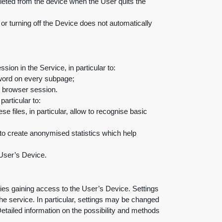
eleted from the device when the User quits the
or turning off the Device does not automatically
ion in the Service, in particular to
:
ssword on every subpage
;
the browser session
.
particular to
:
 files, in particular, allow to recognise basic
;
 to create anonymised statistics which help
 User’s Device
.
ies gaining access to the User’s Device. Settings
he service. In particular, settings may be changed
etailed information on the possibility and methods