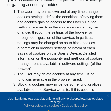
§ 4.
Possibilities of defining the preferences of storage
or gaining access by cookies
The User may on his own and at any time change
cookies settings, define the conditions of saving them
and cookies gaining access to the User’s Device.
Settings referred to in the above sentence may be
changed through the settings of the browser or
through configuration of the service. In particular,
settings may be changed so as to block cookies
automation in browser settings or inform of each
saving of cookies on the User’s Device. Detailed
information on the possibility and methods of cookies
management is available in software settings (of the
browser)
.
The User may delete cookies at any time, using
functions available in the browser used
.
Blocking cookies may influence some functionalities
available on the Service website. If this option is
chosen, using the Service will be possible except for
x
Jeśli kontynuujesz przeglądanie tej witryny to akceptujesz następujące
functions which by nature require cookies
.
zasady:
Polityka dotycząca cookies / Cookies files policy
Powrót do góry