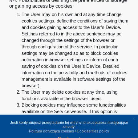
§ 4.
Possibilities of defining the preferences of storage
or gaining access by cookies
The User may on his own and at any time change
cookies settings, define the conditions of saving them
and cookies gaining access to the User’s Device.
Settings referred to in the above sentence may be
changed through the settings of the browser or
through configuration of the service. In particular,
settings may be changed so as to block cookies
automation in browser settings or inform of each
saving of cookies on the User’s Device. Detailed
information on the possibility and methods of cookies
management is available in software settings (of the
browser)
.
The User may delete cookies at any time, using
functions available in the browser used
.
Blocking cookies may influence some functionalities
available on the Service website. If this option is
chosen, using the Service will be possible except for
x
Jeśli kontynuujesz przeglądanie tej witryny to akceptujesz następujące
functions which by nature require cookies
.
zasady:
Polityka dotycząca cookies / Cookies files policy
Powrót do góry